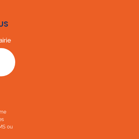
US
irie
ème
es
SMS ou