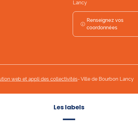
Lancy
Renseignez vos
coordonnées
ution web et appli des collectivités
- Ville de Bourbon Lancy
Les labels