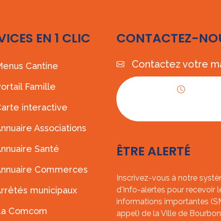
VICES EN 1 CLIC
CONTACTEZ-NO
Contactez votre ma
enus Cantine
ortail Famille
Horaires
arte interactive
d'ouverture
nnuaire Associations
ÊTRE ALERTÉ
nnuaire Santé
Annuaire Commerces
Inscrivez-vous à notre syst
rrêtés municipaux
d'Info-alertes pour recevoir l
informations importantes (
La Comcom
appel) de la Ville de Bourbon