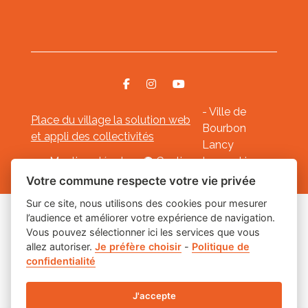
- Ville de
Place du village la solution web
Bourbon
et appli des collectivités
Lancy
Mentions légales
-
Gestion des cookies
Votre commune respecte votre vie privée
Sur ce site, nous utilisons des cookies pour mesurer
l’audience et améliorer votre expérience de navigation.
Les labels
Vous pouvez sélectionner ici les services que vous
allez autoriser.
Je préfère choisir
-
Politique de
confidentialité
J'accepte