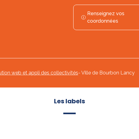
Renseignez vos
coordonnées
ution web et appli des collectivités
- Ville de Bourbon Lancy
Les labels