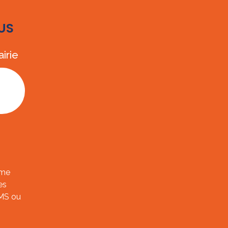
US
irie
ème
es
SMS ou