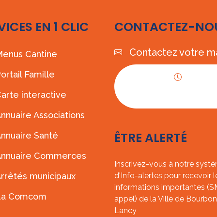
VICES EN 1 CLIC
CONTACTEZ-NO
Contactez votre ma
enus Cantine
ortail Famille
Horaires
arte interactive
d'ouverture
nnuaire Associations
ÊTRE ALERTÉ
nnuaire Santé
Annuaire Commerces
Inscrivez-vous à notre syst
rrêtés municipaux
d'Info-alertes pour recevoir l
informations importantes (
La Comcom
appel) de la Ville de Bourbon
Lancy