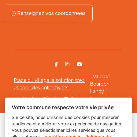
Renseignez vos coordonnées
- Ville de
Place du village la solution web
Bourbon
et appli des collectivités
Lancy
Mentions légales
-
Gestion des cookies
Votre commune respecte votre vie privée
Sur ce site, nous utilisons des cookies pour mesurer
l’audience et améliorer votre expérience de navigation.
Les labels
Vous pouvez sélectionner ici les services que vous
allez autoriser.
Je préfère choisir
-
Politique de