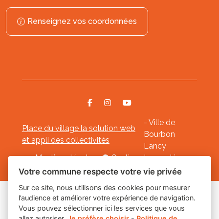
Renseignez vos coordonnées
- Ville de
Place du village la solution web
Bourbon
et appli des collectivités
Lancy
Mentions légales
-
Gestion des cookies
Votre commune respecte votre vie privée
Sur ce site, nous utilisons des cookies pour mesurer
l’audience et améliorer votre expérience de navigation.
Les labels
Vous pouvez sélectionner ici les services que vous
allez autoriser.
Je préfère choisir
-
Politique de