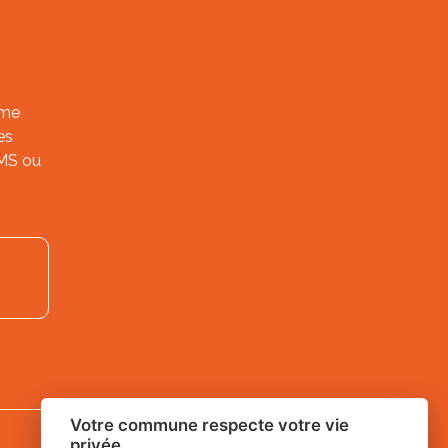
ème
es
SMS ou
Votre commune respecte votre vie
privée