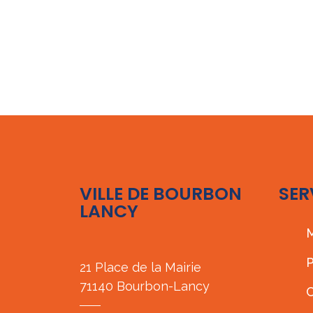
VILLE DE BOURBON
SER
LANCY
M
P
21 Place de la Mairie
71140 Bourbon-Lancy
C