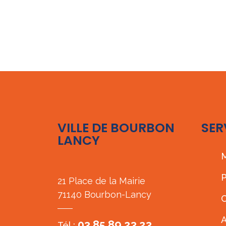
VILLE DE BOURBON
SER
LANCY
M
P
21 Place de la Mairie
71140 Bourbon-Lancy
C
A
03 85 89 23 23
Tél :