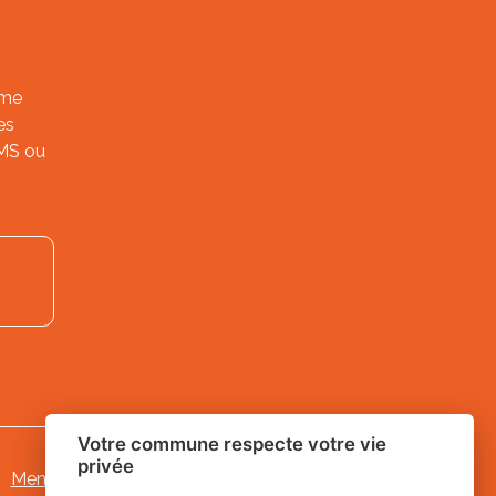
ème
es
SMS ou
Votre commune respecte votre vie
privée
Mentions légales
-
Gestion des cookies