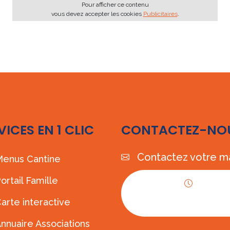
Pour afficher ce contenu
vous devez accepter les cookies
Publicitaires
.
VICES EN 1 CLIC
CONTACTEZ-NO
Contactez votre ma
enus Cantine
ortail Famille
Horaires
arte interactive
d'ouverture
nnuaire Associations