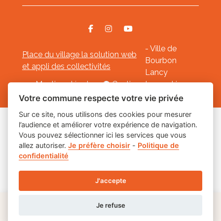
- Ville de
Place du village la solution web
Bourbon
et appli des collectivités
Lancy
Mentions légales
-
Gestion des cookies
Votre commune respecte votre vie privée
Sur ce site, nous utilisons des cookies pour mesurer
l’audience et améliorer votre expérience de navigation.
Les labels
Vous pouvez sélectionner ici les services que vous
allez autoriser.
Je préfère choisir
-
Politique de
confidentialité
J'accepte
Je refuse