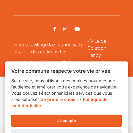
- Ville de
Place du village la solution web
Bourbon
et appli des collectivités
Lancy
Mentions légales
-
Gestion des cookies
Votre commune respecte votre vie privée
Sur ce site, nous utilisons des cookies pour mesurer
l’audience et améliorer votre expérience de navigation.
Les labels
Vous pouvez sélectionner ici les services que vous
allez autoriser.
Je préfère choisir
-
Politique de
confidentialité
J'accepte