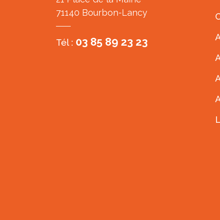
71140 Bourbon-Lancy
C
A
03 85 89 23 23
Tél :
A
A