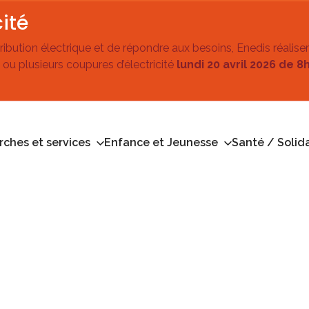
ité
stribution électrique et de répondre aux besoins, Enedis réalise
 ou plusieurs coupures d’électricité
lundi 20 avril 2026 de 8
ches et services
Enfance et Jeunesse
Santé / Solida