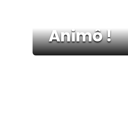
Animô !