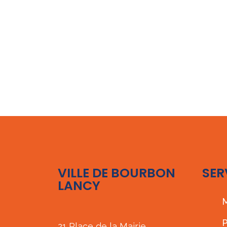
VILLE DE BOURBON
SER
LANCY
M
P
21 Place de la Mairie