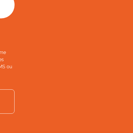
ème
es
SMS ou