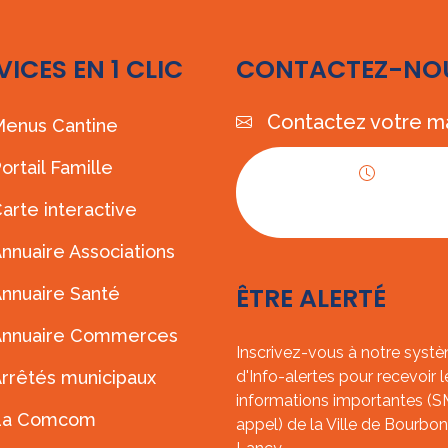
VICES EN 1 CLIC
CONTACTEZ-NO
Contactez votre ma
enus Cantine
ortail Famille
Horaires
arte interactive
d'ouverture
nnuaire Associations
ÊTRE ALERTÉ
nnuaire Santé
Annuaire Commerces
Inscrivez-vous à notre syst
rrêtés municipaux
d'Info-alertes pour recevoir l
informations importantes (
La Comcom
appel) de la Ville de Bourbon