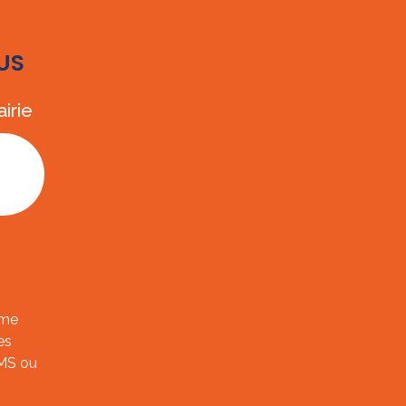
US
irie
ème
es
SMS ou