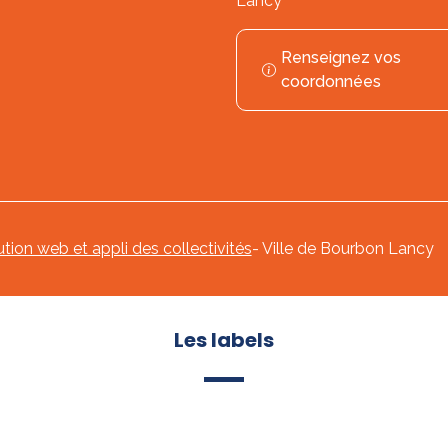
Lancy
Renseignez vos
coordonnées
ution web et appli des collectivités
- Ville de Bourbon Lancy
Les labels