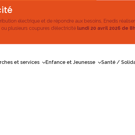
ité
stribution électrique et de répondre aux besoins, Enedis réalise
 ou plusieurs coupures d’électricité
lundi 20 avril 2026 de 8
ches et services
Enfance et Jeunesse
Santé / Solida