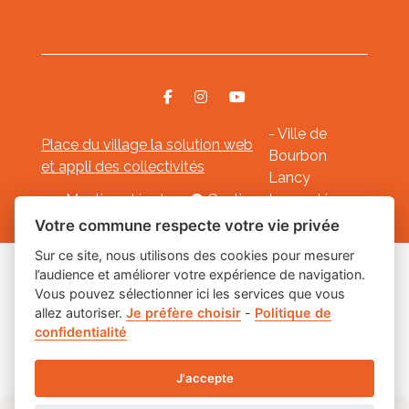
- Ville de
Place du village la solution web
Bourbon
et appli des collectivités
Lancy
Mentions légales
-
Gestion des cookies
Votre commune respecte votre vie privée
Sur ce site, nous utilisons des cookies pour mesurer
l’audience et améliorer votre expérience de navigation.
Les labels
Vous pouvez sélectionner ici les services que vous
allez autoriser.
Je préfère choisir
-
Politique de
confidentialité
J'accepte