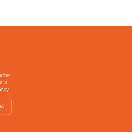
etter
e la
ancy
il