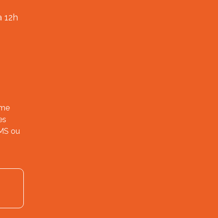
à 12h
ème
es
SMS ou